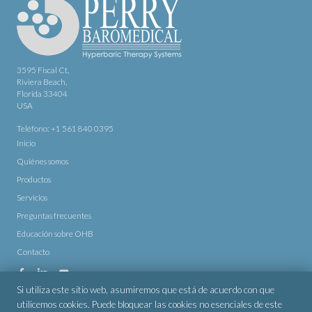
3595 Fiscal Ct,
Riviera Beach,
Florida 33404
USA
Teléfono:
+1 561 840 0395
Inicio
Quiénes somos
Productos
Servicios
Preguntas frecuentes
Educación sobre OHB
Contacto
Si utiliza este sitio web, asumiremos que está de acuerdo con que
utilicemos cookies. Puede bloquear las cookies no esenciales de este