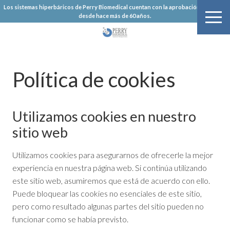
Skip
Los sistemas hiperbáricos de Perry Biomedical cuentan con la aprobación de la FDA
desde hace más de 60 años.
ME
to
main
Hyperbaric Chambers and Equipment
Perry Baromedical (LAT)
content
Política de cookies
Utilizamos cookies en nuestro
sitio web
Utilizamos cookies para asegurarnos de ofrecerle la mejor
experiencia en nuestra página web. Si continúa utilizando
este sitio web, asumiremos que está de acuerdo con ello.
Puede bloquear las cookies no esenciales de este sitio,
pero como resultado algunas partes del sitio pueden no
funcionar como se había previsto.