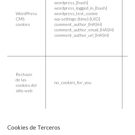
wordpress_[hash]
co
wordpress_logged_in_[hash]
fu
WordPress
wordpress_test_cookie
de
CMS
wp-settings-{time}-[UID]
ge
cookies
comment_author_{HASH}
co
comment_author_email_{HASH}
ta
comment_author_url_{HASH}
pa
co
en
Co
di
Rechazo
us
de las
no_cookies_for_you
el
cookies del
re
sitio web
co
es
Cookies de Terceros